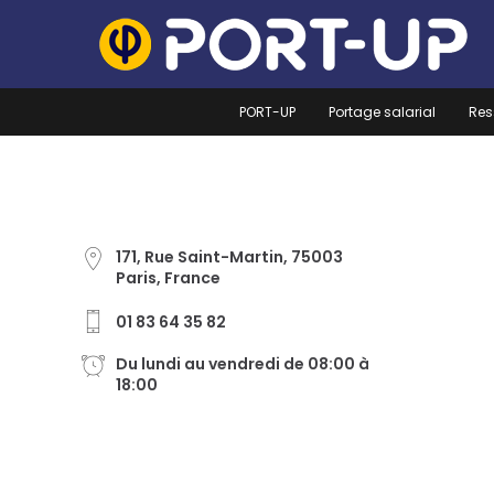
S
k
i
p
t
PORT-UP
Portage salarial
Res
o
c
o
n
t
e
171, Rue Saint-Martin, 75003
n
Paris, France
t
01 83 64 35 82
Du lundi au vendredi de 08:00 à
18:00