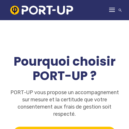
S
k
i
p
t
o
c
o
n
Pourquoi choisir
t
e
n
PORT-UP ?
t
PORT-UP vous propose un accompagnement
sur mesure et la certitude que votre
consentement aux frais de gestion soit
respecté.