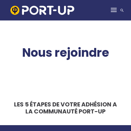
S
k
i
p
t
o
c
o
Nous rejoindre
n
t
e
n
t
LES 5 ÉTAPES DE VOTRE ADHÉSION A
LA COMMUNAUTÉ PORT-UP