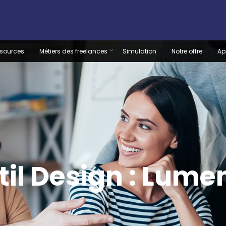
sources
Métiers des freelances
Simulation
Notre offre
Ap
til Design : Lume