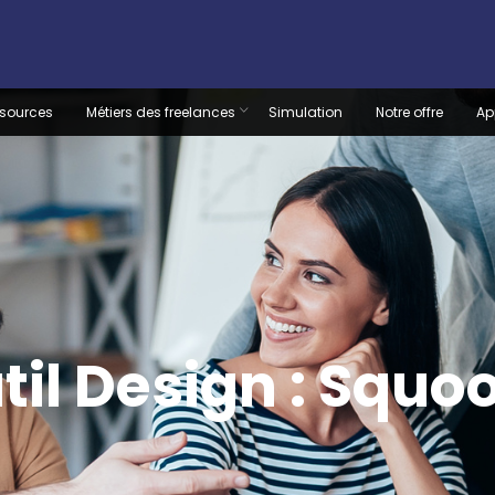
sources
Métiers des freelances
Simulation
Notre offre
Ap
til Design : Squo