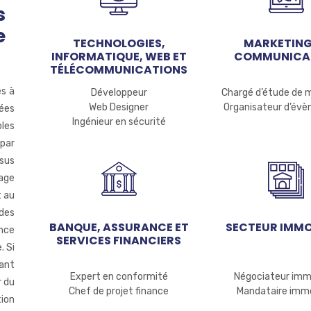
s
e
TECHNOLOGIES,
MARKETING
INFORMATIQUE, WEB ET
COMMUNICA
TÉLÉCOMMUNICATIONS
es à
Développeur
Chargé d’étude de 
Web Designer
Organisateur d’év
tées
Ingénieur en sécurité
bles
 par
ssus
age
t au
 des
BANQUE, ASSURANCE ET
SECTEUR IMMO
nce
SERVICES FINANCIERS
. Si
ant
Expert en conformité
Négociateur immo
r du
Chef de projet finance
Mandataire immo
tion