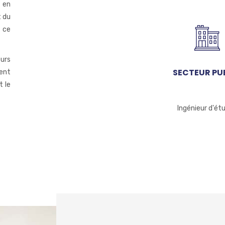
 en
t du
 ce
urs
SECTEUR PU
ment
t le
Ingénieur d'ét