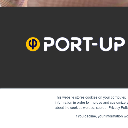
This website stores cookies on your computer. 
information in order to improve and customize y
about the cookies we use, see our Privacy Polic
If you decline, your information w