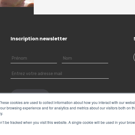
Si vous avez un projet d’entrepris
l’intéressé(e) aura atteint :
en prospectant et facturant vos
– l’âge d’obtention d’une retraite de 
administratives, vous pourrez vou
– l’âge légal de départ en retraite (
business.
de durée d’assurance permettant l’obt
Par ailleurs, le futur salarié porté d
Inscription newsletter
de base et complémentaires dont il re
These cookies are used to collect information about how you interact with our webs
our browsing experience and for analytics and metrics about our visitors both on th
y.
on’t be tracked when you visit this website. A single cookie will be used in your br