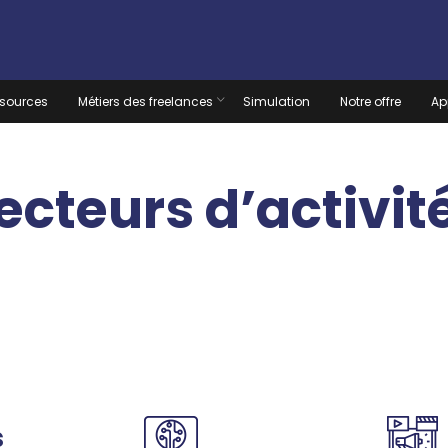
sources
Métiers des freelances
Simulation
Notre offre
Ap
ecteurs d’activit
s